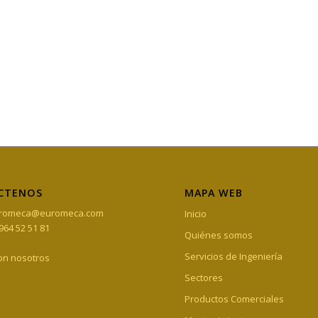
CTENOS
MAPA WEB
romeca@euromeca.com
Inicio
964 52 51 81
Quiénes somos
Servicios de Ingeniería
on nosotros
Sectores
Productos Comerciales