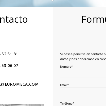
ntacto
Formu
 52 51 81
Si desea ponerse en contacto co
datos y nos pondremos en conta
 53 06 07
Nombre*
A@EUROMECA.COM
Email*
Teléfono*