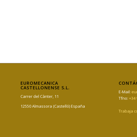
EUROMECANICA
CONTÁ
CASTELLONENSE S.L.
E-Mail:
eu
Carrer del Cànter, 11
Tfno:
+34 
12550 Almassora (Castelló) España
Trabaja c