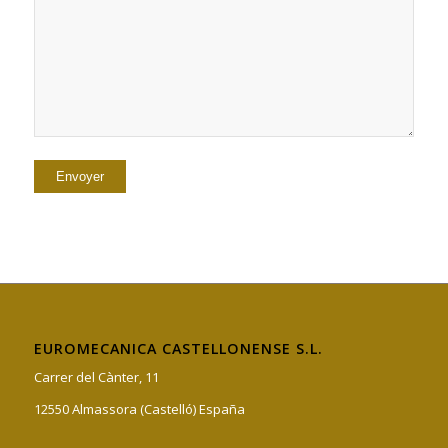
EUROMECANICA CASTELLONENSE S.L.
Carrer del Cànter, 11
12550 Almassora (Castelló) España