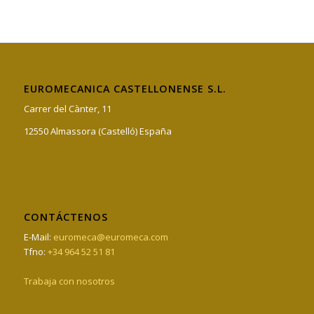
EUROMECANICA CASTELLONENSE S.L.
Carrer del Cànter, 11
12550 Almassora (Castelló) España
CONTÁCTENOS
E-Mail:
euromeca@euromeca.com
Tfno:
+34 964 52 51 81
Trabaja con nosotros